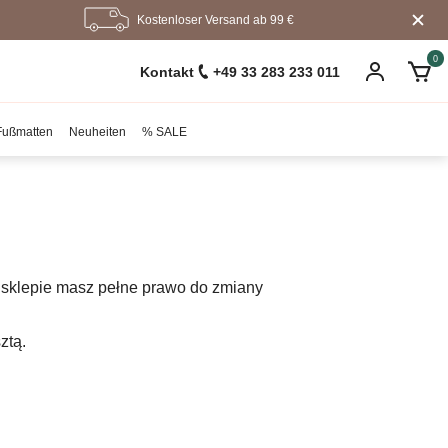
Kostenloser Versand ab 99 €
0
Kontakt
+49 33 283 233 011
Fußmatten
Neuheiten
% SALE
 sklepie masz pełne prawo do zmiany
ztą.