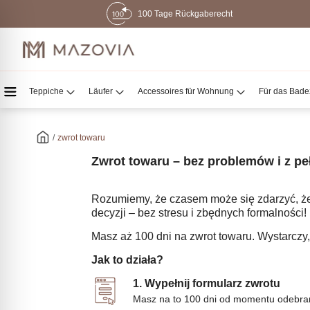
100 Tage Rückgaberecht
Teppiche
Läufer
Accessoires für Wohnung
Für das Bad
/
zwrot towaru
Zwrot towaru – bez problemów i z p
Rozumiemy, że czasem może się zdarzyć, ż
decyzji – bez stresu i zbędnych formalności!
Masz aż 100 dni na zwrot towaru. Wystarczy,
Jak to działa?
1. Wypełnij formularz zwrotu
Masz na to 100 dni od momentu odebra