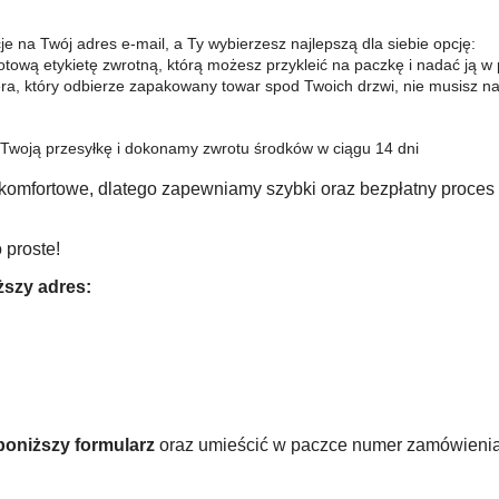
e na Twój adres e-mail, a Ty wybierzesz najlepszą dla siebie opcję:
otową etykietę zwrotną, którą możesz przykleić na paczkę i nadać ją w 
era, który odbierze zapakowany towar spod Twoich drzwi, nie musisz 
 Twoją przesyłkę i dokonamy zwrotu środków w ciągu 14 dni
omfortowe, dlatego zapewniamy szybki oraz bezpłatny proces zw
o proste!
ższy adres:
poniższy formularz
oraz umieścić w paczce numer zamówienia