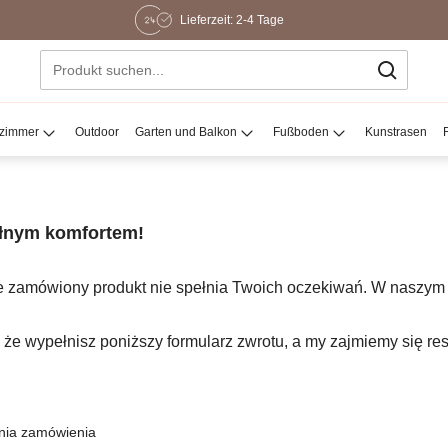
Lieferzeit: 2-4 Tage
ezimmer
Outdoor
Garten und Balkon
Fußboden
Kunstrasen
ełnym komfortem!
e zamówiony produkt nie spełnia Twoich oczekiwań. W naszym
 że wypełnisz poniższy formularz zwrotu, a my zajmiemy się res
nia zamówienia