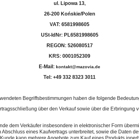
ul. Lipowa 13,
26-200 Końskie/Polen
VAT: 6581998605
USt-IdNr: PL6581998605
REGON: 526080517
KRS: 0001052309
E-Mail:
kontakt@mazovia.de
Tel: +49 332 8323 3011
rwendeten Begriffsbestimmungen haben die folgende Bedeutun
ragsschließung über den Verkauf sowie über die Erbringung v
e dem Verkäufer insbesondere in elektronischer Form übermitt
 Abschluss eines Kaufvertrags unterbreitet, sowie die Daten de
er Kunde kann mehrere Angebote zum Kauf eines Produkts inner