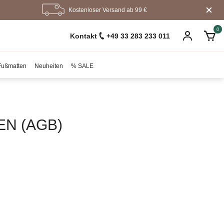
Kostenloser Versand ab 99 €
0
Kontakt
+49 33 283 233 011
Fußmatten
Neuheiten
% SALE
N (AGB)