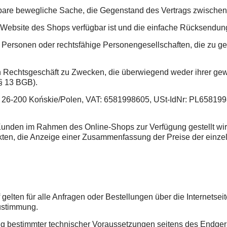
re bewegliche Sache, die Gegenstand des Vertrags zwischen 
te des Shops verfügbar ist und die einfache Rücksendung e
ersonen oder rechtsfähige Personengesellschaften, die zu gew
echtsgeschäft zu Zwecken, die überwiegend weder ihrer gewer
(§ 13 BGB).
3, 26-200 Końskie/Polen, VAT: 6581998605, USt-IdNr: PL658
den im Rahmen des Online-Shops zur Verfügung gestellt wird
kten, die Anzeige einer Zusammenfassung der Preise der einze
lten für alle Anfragen oder Bestellungen über die Internetsei
ustimmung.
ung bestimmter technischer Voraussetzungen seitens des Endg